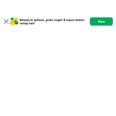
Belanja di aplikasi, gratis ongkir & kupon diskon
Buka
setiap hari!