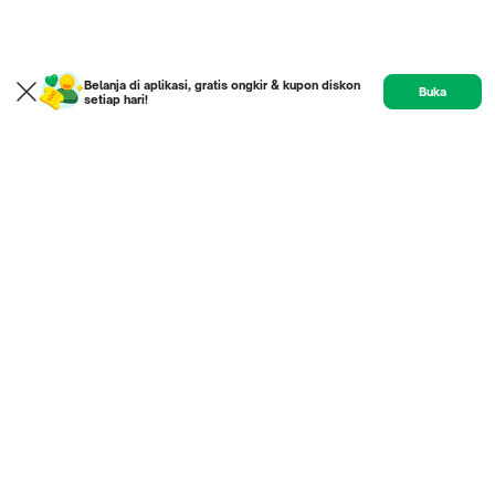
Belanja di aplikasi, gratis ongkir & kupon diskon
Buka
setiap hari!