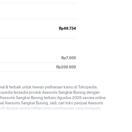
Rp49.734
Rp7.000
Rp200.000
l & terbaik untuk hewan peliharaan kamu di Tokopedia.
kopedia tersedia produk Asesoris Sangkar Burung dengan
 Asesoris Sangkar Burung terbaru Agustus 2026 secara online
 Asesoris Sangkar Burung. Jadi, cari toko penjual Asesoris
uti dengan aneka pilihan jenis pembayaran yang beragam,
romo Asesoris Sangkar Burung untuk pengguna baru! Yuk mulai