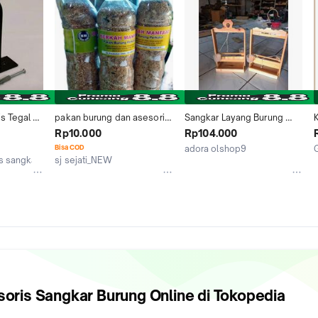
s Tegal 
pakan burung dan asesoris 
Sangkar Layang Burung 
Motif U 
sangkar burung
Lovebird Parkit Kutilang 
K
Rp10.000
Rp104.000
ung 
Derkuku Trucuk DLL Full 
Bisa COD
adora olshop9
 Konektor
Asesoris
A
is sangkar
sj sejati_NEW
Jakarta Timur
K
Kab. Jepara
soris Sangkar Burung
Online di Tokopedia