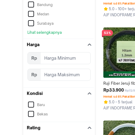
sangkar burung, 
Hemat s.d 8% Pakai Bo
Bandung
unggas, layangan
5.0
100+ terj
asesoris lainnya
Medan
AJF INDOFRAME R
Surabaya
Surabaya
Lihat selengkapnya
53%
Harga
Rp
Rp
Ruji Fiber Jeruji fi
ukuran 1.2mm untu
Rp33.900
Rp72.1
Kondisi
sangkar burung, 
Hemat s.d 8% Pakai Bo
unggas, layangan
5.0
5 terjual
Baru
asesoris lainnya
AJF INDOFRAME R
Surabaya
Bekas
Rating