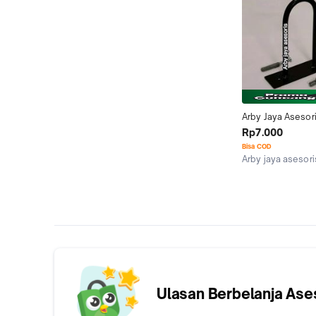
Arby Jaya Asesori
Gantungan Plafon 
Rp7.000
untuk Sangkar Bur
Bisa COD
dengan Baut dan
Arby jaya asesor
Kab. Tegal
Ulasan Berbelanja
Ase