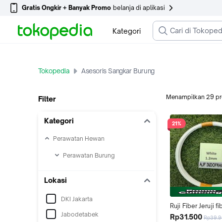
Gratis Ongkir + Banyak Promo
belanja di aplikasi
Kategori
Tokopedia
Asesoris Sangkar Burung
Menampilkan
29
p
Filter
Kategori
21%
Perawatan Hewan
Perawatan Burung
Lokasi
DKI Jakarta
Ruji Fiber Jeruji fi
Jabodetabek
ukuran 1.2mm untu
Rp31.500
Rp39.