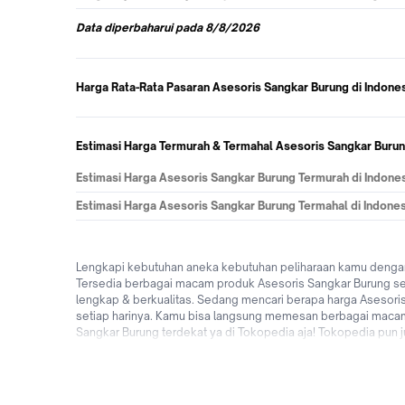
Data
diperbaharui pada
8/8/2026
Harga Rata-Rata Pasaran Asesoris Sangkar Burung di Indone
Estimasi Harga Termurah & Termahal Asesoris Sangkar Burun
Estimasi Harga Asesoris Sangkar Burung Termurah di Indone
Estimasi Harga Asesoris Sangkar Burung Termahal di Indones
Lengkapi kebutuhan aneka kebutuhan peliharaan kamu dengan 
Tersedia berbagai macam produk Asesoris Sangkar Burung se
lengkap & berkualitas. Sedang mencari berapa harga Asesoris
setiap harinya. Kamu bisa langsung memesan berbagai macam A
Sangkar Burung terdekat ya di Tokopedia aja! Tokopedia pun
mulai dari bebas ongkir, pengiriman dihari yang sama, bayar 
berbelanja aneka Asesoris Sangkar Burung online terlengkap 