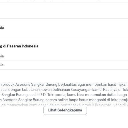
sia
g di Pasaran Indonesia
sia
ia
produk Asesoris Sangkar Burung berkualitas agar memberikan hasil maksima
suai dengan kebutuhan hewan peliharaan kesayangan kamu. Pastinya di To
 Sangkar Burung saat ini? Di Tokopedia, kamu bisa menemukan daftar harga
sesoris Sangkar Burung secara online tanpa harus mengantri di toko penjual
 juga menawarkan kemudahan dalam bertransaksi produk {Keyword| yang diik
Lihat Selengkapnya
ditempat (COD), pilihan cicilan 0% dari berbagai bank di Indonesia hingga p
& berkualitas hanya di Tokopedia.