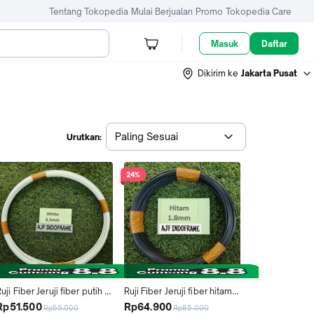
Tentang Tokopedia
Mulai Berjualan
Promo
Tokopedia Care
Masuk
Daftar
Dikirim ke
Jakarta Pusat
Paling Sesuai
Urutkan:
24%
uji Fiber Jeruji fiber putih 
Ruji Fiber Jeruji fiber hitam 
ukuran 3.5mm untuk 
ukuran 1.8mm untuk 
Rp51.500
Rp64.900
Rp55.000
Rp85.000