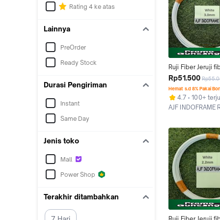
Rating 4 ke atas
Lainnya
PreOrder
Ready Stock
Ruji Fiber Jeruji fi
ukuran 3mm untuk
Rp51.500
Rp55.
Durasi Pengiriman
burung, kandang 
Hemat s.d 8% Pakai Bo
layangan naga da
4.7
100+ terju
asesoris lainnya
Instant
AJF INDOFRAME R
Surabaya
Same Day
Jenis toko
Mall
Power Shop
Terakhir ditambahkan
7 Hari
Ruji Fiber Jeruji fi