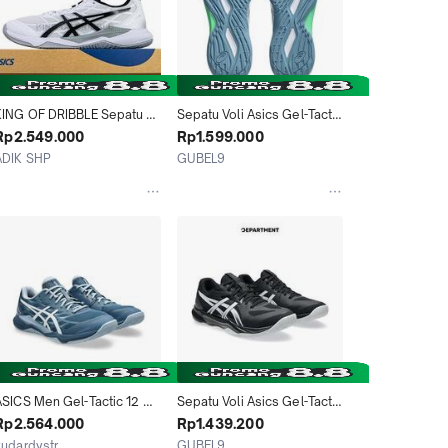
KING OF DRIBBLE Sepatu 
Sepatu Voli Asics Gel-Tactic 
olley Asics Gel-Tactic 12 
13 White Saba Blue
Rp2.549.000
Rp1.599.000
1071A090-100 Original
ADIK SHP
GUBEL9
Makassar
Jakarta Utara
ASICS Men Gel-Tactic 12 
Sepatu Voli Asics Gel-Tactic 
Standard -1071A090.401
13 1071A114001 Original
Rp2.564.000
Rp1.439.200
yudardystr
GUBEL9