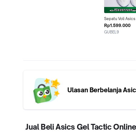
Sepatu Voli Asics 
13 1073A079102 O
Rp1.599.000
GUBEL9
Jakarta Utara
Ulasan Berbelanja
Asic
Jual Beli Asics Gel Tactic Onl