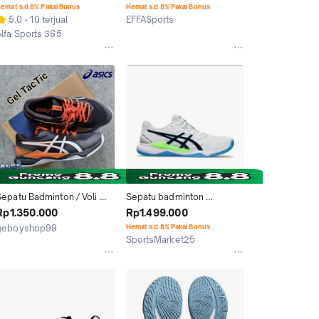
Volley
tactic 12 ORIGINAL
emat s.d 8% Pakai Bonus
Hemat s.d 8% Pakai Bonus
5.0
10 terjual
EFFASports
Bandung
Alfa Sports 365
Jakarta Pusat
Sepatu Badminton / Voli 
Sepatu badminton 
sics Gel Tactic - Volly 
bulutangkis voli volley voly 
Rp1.350.000
Rp1.499.000
Volley
Asics Gel Tactic 12 White
geboyshop99
Hemat s.d 8% Pakai Bonus
SportsMarket25
akarta Barat
Bandung