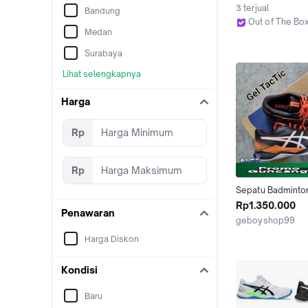
Blue 1073A079.10
3 terjual
Bandung
Out of The Bo
Medan
Bandung
Surabaya
Lihat selengkapnya
Harga
Rp
Rp
Sepatu Badminton 
Asics Gel Tactic - 
Rp1.350.000
Penawaran
Volley
geboyshop99
Jakarta Barat
Harga Diskon
Kondisi
Baru