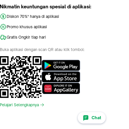
Nikmatin keuntungan spesial di aplikasi:
Diskon 70%* hanya di aplikasi
Promo khusus aplikasi
Gratis Ongkir tiap hari
Buka aplikasi dengan scan QR atau klik tombol:
Pelajari Selengkapnya
Chat