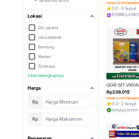
Aksesoris Motor
Tubles Motor Ves
Hemat s.d 8% Pakai Bo
120/70-12, 130/70
5.0
4 terjual
FORMULA MO
Lokasi
Bekasi
DKI Jakarta
Jabodetabek
Bandung
Medan
Surabaya
Lihat selengkapnya
GEAR SET VIXION 
Harga
428-14T 42T 120 
Rp208.015
ORIGINAL
Hemat s.d 8% Pakai Bo
Rp
5.0
2 terjual
berjaya motor
Bandung
Rp
Penawaran