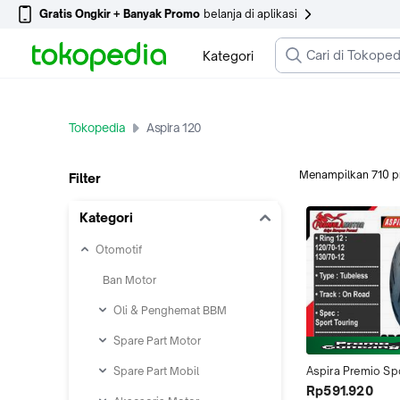
Gratis Ongkir + Banyak Promo
belanja di aplikasi
Kategori
Tokopedia
Aspira 120
Menampilkan
710
p
Filter
Kategori
Otomotif
Ban Motor
Oli & Penghemat BBM
Spare Part Motor
Spare Part Mobil
Aspira Premio Spo
Ring 12 Tubeless -
Rp591.920