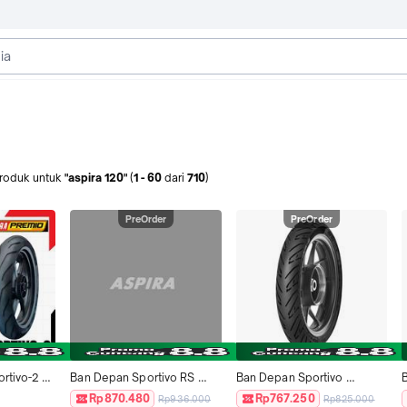
roduk
untuk
"aspira 120"
(
1
-
60
dari
710
)
PreOrder
PreOrder
rtivo-2 
Ban Depan Sportivo RS 
Ban Depan Sportivo 
 Ban 
Tubeless 120/60-17 Honda 
Tubeless 120/70-13 Yamaha 
Rp870.480
Rp767.250
Rp936.000
Rp825.000