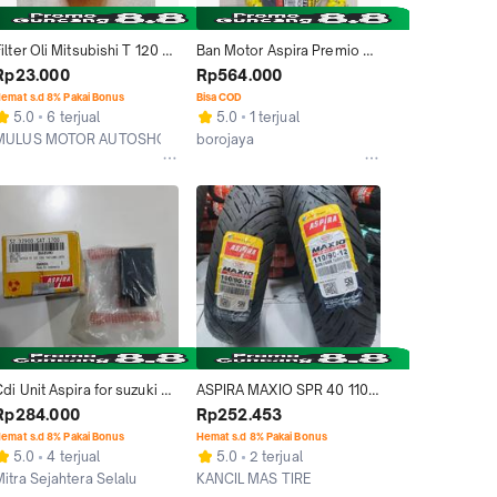
ilter Oli Mitsubishi T 120 
Ban Motor Aspira Premio 
SS, Minicab, Mazda Ford 
Sportivo 120/70-17 Front 
Rp23.000
Rp564.000
aser, Elantra, Accent Merk 
Free Pentil Tubeless
emat s.d 8% Pakai Bonus
Bisa COD
ASPIRA MI-17440-12S-1800
5.0
6 terjual
5.0
1 terjual
MULUS MOTOR AUTOSHOP
borojaya
Kab. Bogor
Tangerang
di Unit Aspira for suzuki 
ASPIRA MAXIO SPR 40 110 
atria Fu 150 -Cbu Thailand 
90 | 120 90 RING 12  
Rp284.000
Rp252.453
 Satria 120
TUBELESS UNTUK MOTOR 
emat s.d 8% Pakai Bonus
Hemat s.d 8% Pakai Bonus
SCOOPY DONAT FREE 
5.0
4 terjual
5.0
2 terjual
PENTIL
Mitra Sejahtera Selalu
KANCIL MAS TIRE