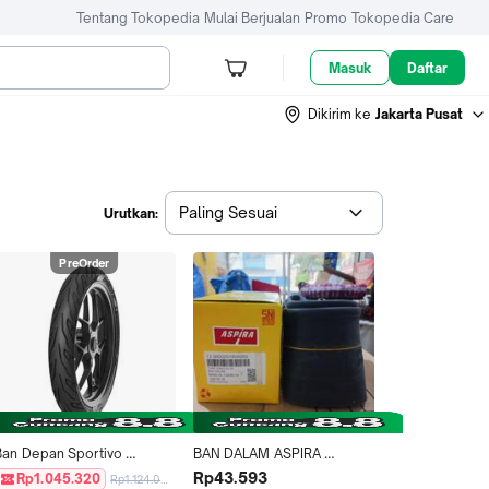
Tentang Tokopedia
Mulai Berjualan
Promo
Tokopedia Care
Masuk
Daftar
Dikirim ke
Jakarta Pusat
Paling Sesuai
Urutkan:
PreOrder
Ban Depan Sportivo 
BAN DALAM ASPIRA 
Tubeless 120/70-17 Honda 
300/325-18 - 90/90-18, 
Rp43.593
Rp1.045.320
Rp1.124.000