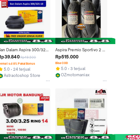
Ban Dalam Aspira 300/325-
Aspira Premio Sportivo 2 
8 (100/70-18 ; 120/70-18) 
Size 120/70-14 & 140/70-13 
Rp39.840
Rp515.000
Rp49.500
(12-3003251800000)
(Paket Ban ADV 150 / ADV 
Bisa COD
emat s.d 8% Pakai Bonus
160 / PCX 160 / Aprillia SR 
5.0
3 terjual
5.0
24 terjual
GT)
i
OZmotomaniax
Astraotoshop Store
Jakarta Utara
Kab. Bekasi