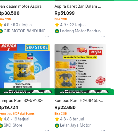
Ban dalam motor Aspira 
Aspira Karet Ban Dalam 
00 / 325 ring 14 untuk ban 
90/90 100/80 120/70 
Rp38.500
Rp51.099
90 100 110 120
80/90 90/80-18 Universal
isa COD
Bisa COD
4.9
90+ terjual
4.9
22 terjual
CJR MOTOR BANDUNG
Ledeng Motor Bandung
Bandung
Bandung
Kampas Rem S2-59100-
Kampas Rem H2-06455-
TOR-1300 Aspira Original 
KEV-1210 Aspira Original 
Rp19.724
Rp22.680
kampas Rem 
Cakram Pad Set Depan Kev 
emat s.d 8% Pakai Bonus
Bisa COD
TORNADO(FR), SATRIA FU 
Untuk Karisma Revo 
4.8
19 terjual
4.8
8 terjual
150(FR), SATRIA 120 
MegaPro Mega Pro Supra 
SKO Store
Lelan Jaya Motor
motorcycle
Fit X 125 Tiger CS1 NSR 
Surabaya
Kab. Garut
Tornado Satria FU 120 150 