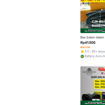
Ban dalam dalam 
3.00/3.25 ring 17 
Rp41.500
motor 100/80 12
Bisa COD
5.0
40+ terju
Battery Accu 
Bandung