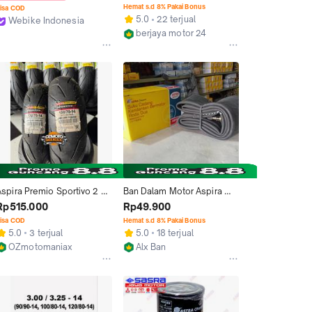
CBR250 RR Kawasaki 
100/80-18, 120/70-18
Hemat s.d 8% Pakai Bonus
isa COD
Versys 650 01-SPO-
5.0
22 terjual
Webike Indonesia
TL120/7017F ASPIRA
Jakarta Selatan
berjaya motor 24
Bandung
Aspira Premio Sportivo 2 
Ban Dalam Motor Aspira 
Size 120/70-14 & 150/70-14 
300/325-17 ( 90/90 , 
Rp515.000
Rp49.900
(Paket Ban Yamaha Aerox 
100/80 , 120/70 - 17 )
isa COD
Hemat s.d 8% Pakai Bonus
155 & Turbo)
5.0
3 terjual
5.0
18 terjual
OZmotomaniax
Alx Ban
Jakarta Utara
Cirebon