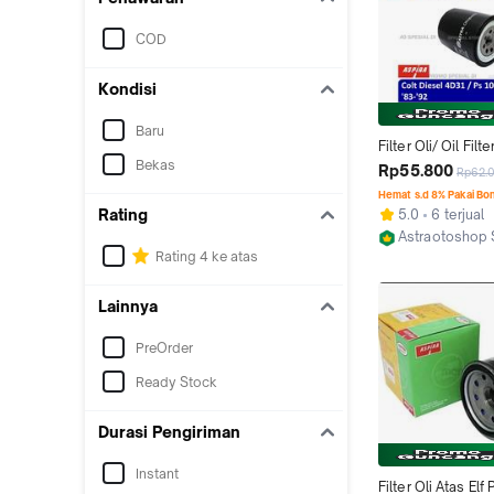
COD
Kondisi
Baru
Filter Oli/ Oil Filte
Bekas
COLT DIESEL 4D31
Rp55.800
Rp62.
100/120 FE '83-'9
Hemat s.d 8% Pakai Bo
Rating
5.0
6 terjual
Astraotoshop 
Rating 4 ke atas
Kab. Bekasi
Lainnya
PreOrder
Ready Stock
Durasi Pengiriman
Instant
Filter Oli Atas Elf