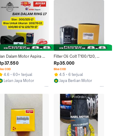
Shogun 125 Smash New 
Skywave Ninja R RR 250 R 
FI Athelete Blitz
Ban Dalam Motor Aspira 
Filter Oli Colt T100/120, 
Ring 17 300/325-17 Bisa 
Lancer Ex/Bensin, L100 MI-
Rp37.550
Rp35.000
Untuk Ukuran 100/70-17, 
01445-T12-1800 ORI 
isa COD
Bisa COD
100/80-17 & 120/70-17
ASPIRA
4.6
60+ terjual
4.5
6 terjual
i
Lelan Jaya Motor
Jaya Berlian Motor
Kab. Garut
Surabaya
PreOrder