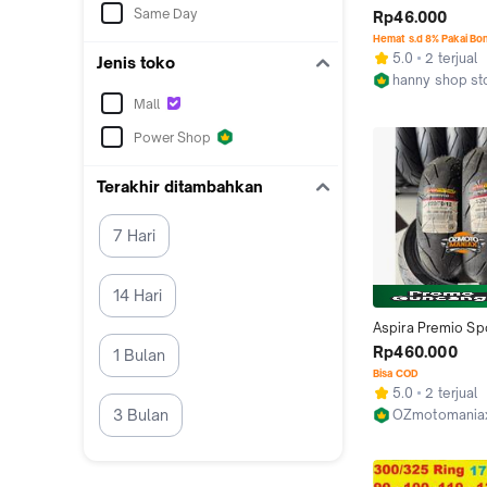
120 / NKR 58 ASP
Same Day
Rp46.000
89411-12A
Hemat s.d 8% Pakai Bo
5.0
2 terjual
Jenis toko
hanny shop st
Jakarta Utara
Mall
Power Shop
Terakhir ditambahkan
7 Hari
14 Hari
Aspira Premio Spo
Size 120/70-12 & 
Rp460.000
1 Bulan
(Paket Ban Vespa 
Bisa COD
Sprint / Primavera
5.0
2 terjual
Honda Stylo /
3 Bulan
OZmotomania
Jakarta Utara