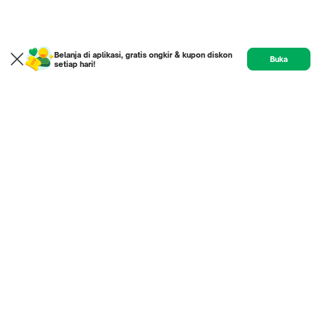
Belanja di aplikasi, gratis ongkir & kupon diskon
Buka
setiap hari!