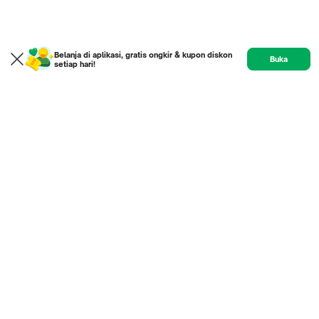
Belanja di aplikasi, gratis ongkir & kupon diskon
Buka
setiap hari!