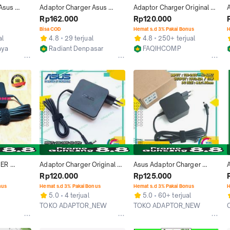
Asus 
Adaptor Charger Asus 
Adaptor Charger Original 
6UR 19V 
A456 A456u A456UR 19V 
Laptop ASUS A456 A456U 
Rp162.000
Rp120.000
3.42A
A456UR A456UQ
Bisa COD
Hemat s.d 3% Pakai Bonus
H
al
4.8
29 terjual
4.8
250+ terjual
aya
Radiant Denpasar
FAQIHCOMP
Denpasar
Jakarta Barat
ER 
Adaptor Charger Original 
Asus Adaptor Charger 
A ASUS 
Asus A456 A456U A456UR 
Laptop 19V-3.42A untuk 
Rp120.000
Rp125.000
6UR 
A456UF 456UQ 19V-3.42A
ASUS A456 A456U A456UR 
nus
Hemat s.d 3% Pakai Bonus
Hemat s.d 3% Pakai Bonus
H
A456UQ ZenBook UX21A 
5.0
4 terjual
5.0
60+ terjual
UX31A UX32A UX32VD 
TOKO ADAPTOR_NEW
TOKO ADAPTOR_NEW
UX301 UX303 UX301LA 
Jakarta Barat
Jakarta Barat
UX42VS UX52VS V556UQ 
V556U dengan Garansi 3 