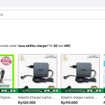
produk
untuk
"asus a456ur charger"
(
1
-
60
dari
490
)
riginal 
Adaptor Charger Laptop 
Adaptor charger Laptop 
6 A456U 
Asus A456 A456u A456UR 
Asus A456U A456UR A456 
Rp120.000
Rp110.000