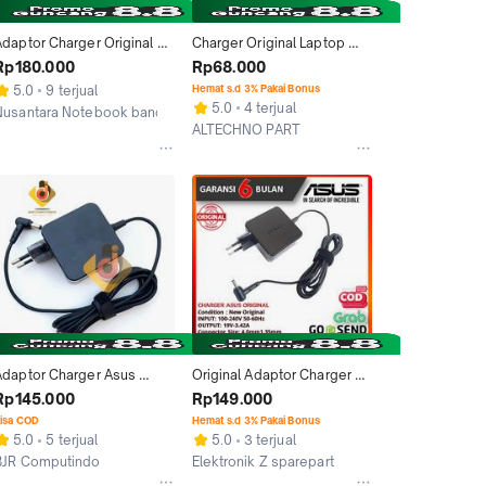
Adaptor Charger Original 
Charger Original Laptop 
Laptop ASUS A456 A456U 
Asus A456U A456UR 
Rp180.000
Rp68.000
A456UR A456UQ
X456U X456UQ X456UR 
5.0
9 terjual
Hemat s.d 3% Pakai Bonus
X456UV
5.0
4 terjual
Nusantara Notebook bandung
ALTECHNO PART
Bandung
Depok
Adaptor Charger Asus 
Original Adaptor Charger 
A456 A456U A456UR 
Laptop Asus A456 A456u 
Rp145.000
Rp149.000
A456UQ 19V 3.42A Original
A456UR
isa COD
Hemat s.d 3% Pakai Bonus
5.0
5 terjual
5.0
3 terjual
BJR Computindo
Elektronik Z sparepart
Jakarta Utara
Bandung