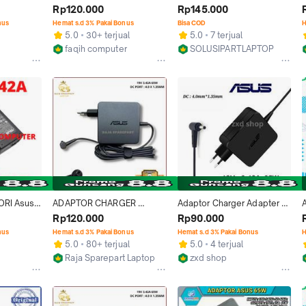
sus A456 
Asus A456U A456UR 
untuk Asus A456 A456u 
Rp120.000
Rp145.000
A456UQ
X456U X456UQ X456UR 
A456UR 4.0X1.35mm 
nus
Hemat s.d 3% Pakai Bonus
Bisa COD
H
X456UV
ORIGINAL BOX Computer
O
5.0
30+ terjual
5.0
7 terjual
faqih computer
SOLUSIPARTLAPTOP
Jakarta Barat
Tangerang
ORI Asus 
ADAPTOR CHARGER 
Adaptor Charger Adapter 
6UR A46C 
LAPTOP ASUS A456 A456U 
Laptop Asus Original 
Rp120.000
Rp90.000
A456UF A456UR A456UX
A456UR A456UQ A456U
nus
Hemat s.d 3% Pakai Bonus
Hemat s.d 3% Pakai Bonus
H
5.0
80+ terjual
5.0
4 terjual
Raja Sparepart Laptop
zxd shop
Jakarta Barat
Jakarta Pusat