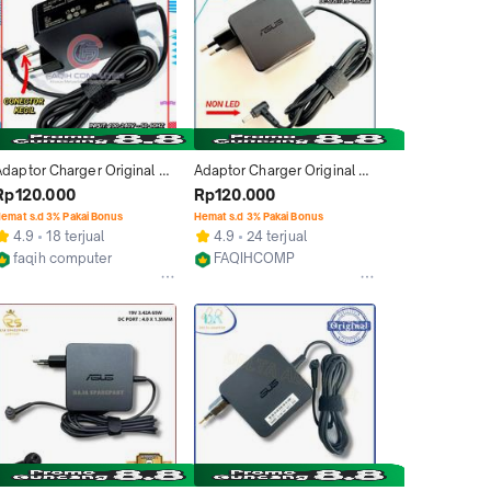
Adaptor Charger Original 
Adaptor Charger Original 
Laptop Asus A456 A456U 
ASUS A456 A456U A456UR 
Rp120.000
Rp120.000
A456UR A456UQ 19V 3.42
A456UQ
emat s.d 3% Pakai Bonus
Hemat s.d 3% Pakai Bonus
4.9
18 terjual
4.9
24 terjual
faqih computer
FAQIHCOMP
Jakarta Barat
Jakarta Barat