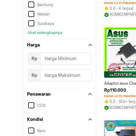
A456UR A456UQ
Hemat s.d 3% Pakai Bo
Bandung
5.0
6 terjual
Medan
ROMKOMPAR
Jakarta Barat
Surabaya
Lihat selengkapnya
Harga
Rp
Rp
Adaptor asus Cha
Carger Original L
Rp110.000
Penawaran
A456 A456U A45
Hemat s.d 3% Pakai Bo
A456UQ
5.0
100+ terj
COD
ROMKOMPAR
Jakarta Barat
Kondisi
Baru