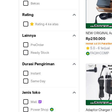
Bekas
Rating
Rating 4 ke atas
NEW ORIGINAL Ad
Lainnya
Charger Laptop 
Rp250.000
A456U A456UR 
Hemat s.d 3% Pakai Bo
PreOrder
5.0
6 terjual
Ready Stock
FAQIHCOMP
Jakarta Barat
Durasi Pengiriman
Instant
Same Day
Jenis toko
Mall
Power Shop
Adaptor Charger 