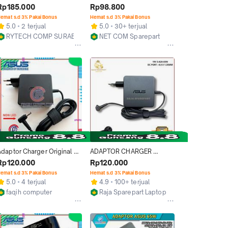
A456u A456ur A456uq 
A456U A456UR X456U 
Rp185.000
Rp98.800
A456uf X456ur X456uq 
X456UQ X456UR ADAPTOR 
emat s.d 3% Pakai Bonus
Hemat s.d 3% Pakai Bonus
riginal
-ORI
5.0
2 terjual
5.0
30+ terjual
RYTECH COMP SURABAYA
NET COM Sparepart
Surabaya
Bandung
Adaptor Charger Original 
ADAPTOR CHARGER 
Laptop Asus A456 A456U 
LAPTOP ASUS A456 A456U 
Rp120.000
Rp120.000
A456UR A456UQ
A456UR 3.42 jack kecil
emat s.d 3% Pakai Bonus
Hemat s.d 3% Pakai Bonus
5.0
4 terjual
4.9
100+ terjual
faqih computer
Raja Sparepart Laptop
Jakarta Barat
Jakarta Barat