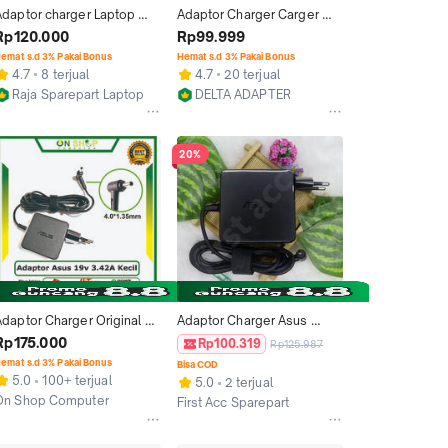
Adaptor charger Laptop 
Adaptor Charger Carger 
Asus A456 A456U A456UR 
Original Laptop Asus A456 
Rp120.000
Rp99.999
19V 3.42A JACK KECIL
A456U A456UR A456UQ
emat s.d 3% Pakai Bonus
Hemat s.d 3% Pakai Bonus
4.7
8 terjual
4.7
20 terjual
Raja Sparepart Laptop
DELTA ADAPTER
Jakarta Barat
Jakarta Barat
20%
Adaptor Charger Original 
Adaptor Charger Asus 
Laptop Asus A456 A456U 
A456 A456U A456UR 19V 
Rp175.000
Rp100.319
Rp125.987
A456UR A456UQ X456
3.42A 4.0mm*1.35mm ORI
emat s.d 3% Pakai Bonus
Bisa COD
5.0
100+ terjual
5.0
2 terjual
On Shop Computer
First Acc Sparepart
Denpasar
Bekasi