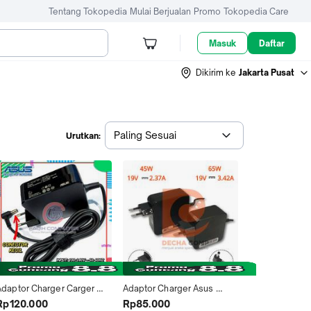
Tentang Tokopedia
Mulai Berjualan
Promo
Tokopedia Care
Masuk
Daftar
Dikirim ke
Jakarta Pusat
Paling Sesuai
Urutkan:
Adaptor Charger Carger 
Adaptor Charger Asus 
Original Laptop Asus A456 
A456 A456U A456UR 
Rp120.000
Rp85.000