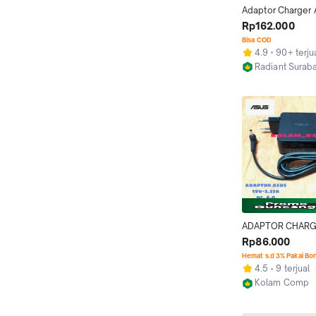
Adaptor Charger 
A456 A456U A45
Rp162.000
3.42A
Bisa COD
4.9
90+ terju
Radiant Surab
Surabaya
ADAPTOR CHARG
LAPTOP 19V-3.42
Rp86.000
A456 A456U A45
Hemat s.d 3% Pakai Bo
A456UQ ORI
4.5
9 terjual
Kolam Comp
Tangerang