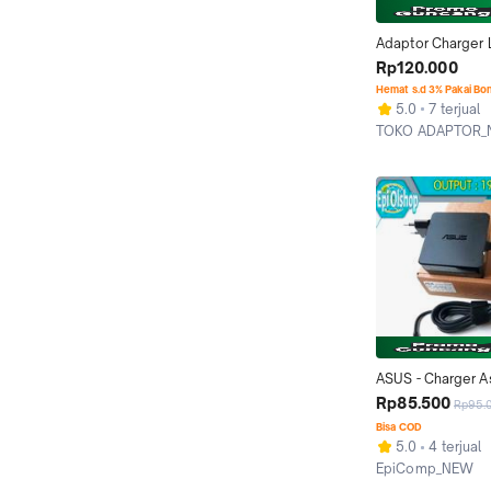
Adaptor Charger 
Asus A456 A456
Rp120.000
A456UQ 19V-3.4
Hemat s.d 3% Pakai Bo
5.0
7 terjual
TOKO ADAPTOR
Jakarta Barat
ASUS - Charger A
A456U A456UR A
Rp85.500
Rp95.
X456 X456U X45
Bisa COD
UX362F UX362FA
5.0
4 terjual
A407UA A407UF
EpiComp_NEW
Depok