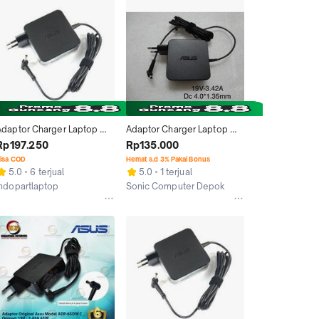
Adaptor Charger Laptop 
Adaptor Charger Laptop 
Asus A456 A456U A456UR 
Asus A456 A456u A456UR 
Rp197.250
Rp135.000
A456UQ X456U X456UQ 
Original
isa COD
Hemat s.d 3% Pakai Bonus
X456
5.0
6 terjual
5.0
1 terjual
indopartlaptop
Sonic Computer Depok
Malang
Depok