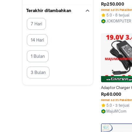
Original Laptop A
Rp250.000
A456U A456UR 
Terakhir ditambahkan
Hemat s.d 3% Pakai Bo
5.0
8 terjual
JOKOMPUTER
7 Hari
Jakarta Barat
14 Hari
1 Bulan
3 Bulan
Adaptor Charger 
A456 A456U A45
Rp60.000
K40IJ K42F
Hemat s.d 3% Pakai Bo
5.0
3 terjual
MajuMCom
Medan