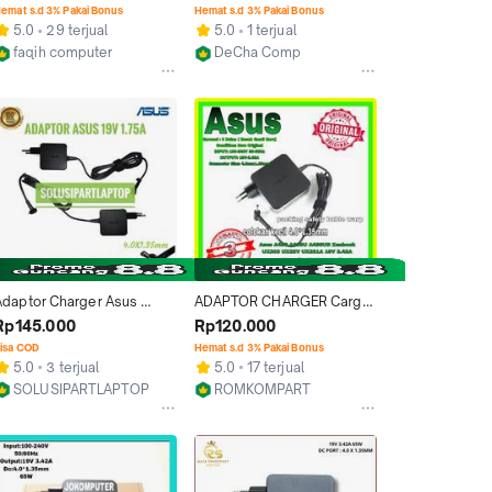
A456U A456UR A456UQ
X456U X456UQ X456UR 
emat s.d 3% Pakai Bonus
Hemat s.d 3% Pakai Bonus
X456UV
5.0
29 terjual
5.0
1 terjual
faqih computer
DeCha Comp
Jakarta Barat
Jakarta Selatan
Adaptor Charger Asus 
ADAPTOR CHARGER Carger 
A456 A456u A456UR 
ORIGINAL Laptop Asus 
Rp145.000
Rp120.000
A455UV 4.0X1.35mm 
A456U A456 A456UR 
isa COD
Hemat s.d 3% Pakai Bonus
ORIGINAL BOX
A456UQ
5.0
3 terjual
5.0
17 terjual
SOLUSIPARTLAPTOP
ROMKOMPART
Tangerang
Jakarta Barat