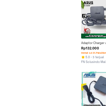
Adaptor Charger 
A456 A456U A45
Rp132.000
3.42A 4.0mm*1.
Hemat s.d 3% Pakai Bo
5.0
3 terjual
FN Solusindo Ma
Malang