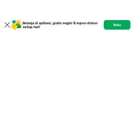
Belanja di aplikasi, gratis ongkir & kupon diskon
Buka
setiap hari!