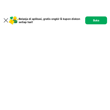
Belanja di aplikasi, gratis ongkir & kupon diskon
Buka
setiap hari!