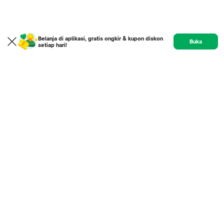
Belanja di aplikasi, gratis ongkir & kupon diskon
Buka
setiap hari!