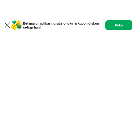
Belanja di aplikasi, gratis ongkir & kupon diskon
Buka
setiap hari!