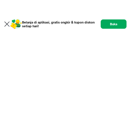
Belanja di aplikasi, gratis ongkir & kupon diskon
Buka
setiap hari!