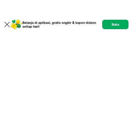
Belanja di aplikasi, gratis ongkir & kupon diskon
Buka
setiap hari!