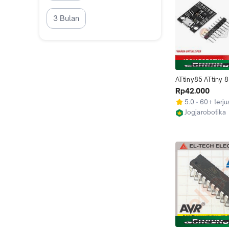
3 Bulan
ATtiny85 ATtiny 8
USB MicroUSB 
Rp42.000
Development Bo
5.0
60+ terju
Jogjarobotika
Kab. Sleman