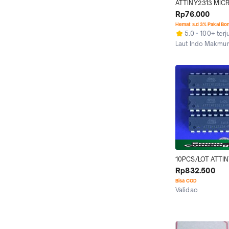
ATTINY2313 MICR
ATTINY2313A ORI
Rp76.000
2313 ASLI ATMEL 
Hemat s.d 3% Pakai Bo
2313 UPS STABIL
5.0
100+ terj
Laut Indo Makmur
Jakarta Pusat
10PCS/LOT ATTIN
PU ATTINY2313A 
Rp832.500
ATTINY2313 ATTIN
Bisa COD
ATMEL 8-bit Micro
Validao
chip New ORIGIN
Jakarta Selatan