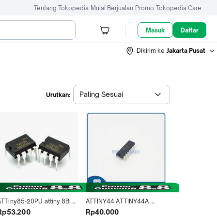
Tentang Tokopedia
Mulai Berjualan
Promo
Tokopedia Care
Masuk
Daftar
Dikirim ke
Jakarta Pusat
Paling Sesuai
Urutkan:
ATTiny85-20PU attiny 8Bit 
ATTINY44 ATTINY44A 
 Bit Atmel Microcontroller 
ATTINY 44 DIP tinyAVR 
Rp53.200
Rp40.000