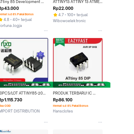
ATtiny 85 Development 
ATTINY13 ATTINY 13 ATMEL 
Board with Micro USB port
ATTINY13A ASLI
Rp43.000
Rp22.000
emat s.d 8% Pakai Bonus
4.7
100+ terjual
4.8
40+ terjual
Wibowoelektronic
Fortuna Jogja
Jakarta Barat
Kab. Bantul
10PCS/LOT ATTINY85-20PU 
PRODUK TERBARU! IC 
riginal Fast Delivery 
Atmel ATTiny85 ATTiny AT 
Rp1.115.730
Rp86.100
Electronic Components 
Tiny 85 Chip Micro Mikro 
isa COD
Hemat s.d 8% Pakai Bonus
ntegrated Circuits Chips IC 
Controller uC
IMPORT DISTRIBUTION
Hansclotes
icrocontroller Attiny
Jakarta Timur
Jakarta Timur