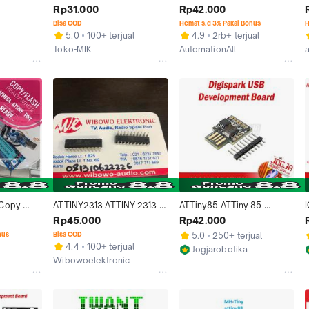
OP14 
Pengganti Arduino Nano V3 
20pu attiny85 20pu Dip 
Rp31.000
Rp42.000
oller
Replacement
arduino
a
Bisa COD
Hemat s.d 3% Pakai Bonus
H
5.0
100+ terjual
4.9
2rb+ terjual
Toko-MIK
AutomationAll
at
Jakarta Barat
Kab. Tangerang
Copy 
ATTINY2313 ATTINY 2313 
ATTiny85 ATTiny 85 
 IC 
ATMEL ATTINY2313 ASLI
Digispark USB 
Rp45.000
Rp42.000
ny
Development Board
nus
Bisa COD
5.0
250+ terjual
4.4
100+ terjual
Jogjarobotika
Wibowoelektronic
Kab. Sleman
Jakarta Barat