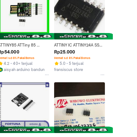
ATTINY85 ATTiny 85 
ATTINY IC ATTINY24A SSU 
igispark kickstarter mini 
Model 1230 Dalam 
Rp54.000
Rp25.000
usb Development Board
Kemasan SOP 14
emat s.d 8% Pakai Bonus
Hemat s.d 8% Pakai Bonus
4.2
40+ terjual
5.0
5 terjual
aisyah arduino bandung
fransiscus store
Bandung
Tangerang