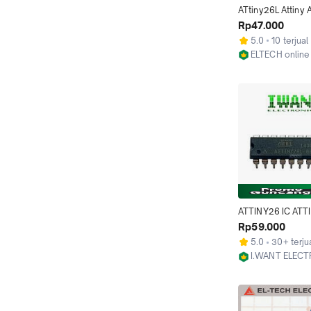
ATtiny26L Attiny A
tiny26L 8PU AVR
Rp47.000
5.0
10 terjual
ELTECH online
Surabaya
ATTINY26 IC ATT
8PU IC ATMEL ATT
Rp59.000
ATTINY26 L 8PU 
5.0
30+ terju
I.WANT ELEC
Bandung