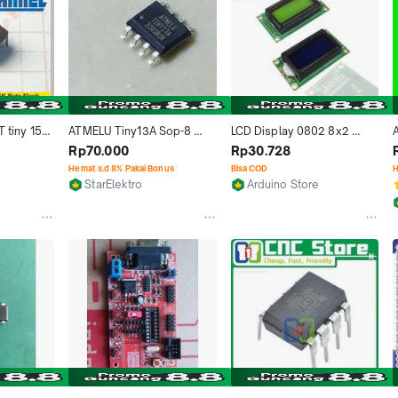
 tiny 15L 
ATMELU Tiny13A Sop-8 
LCD Display 0802 8x2 
SMD ATMEL ATtiny13A-SSU 
8char x 2lines for Arduino 
D
Rp70.000
Rp30.728
IC 8-Bit Micro Controller 
Attiny ESP8266 STM32
Hemat s.d 8% Pakai Bonus
Bisa COD
H
ATtiny Tiny 13A MCU 
StarElektro
Arduino Store
20MHz ATtiny13 Tiny13
Tegal
Bekasi