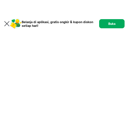
Belanja di aplikasi, gratis ongkir & kupon diskon
Buka
setiap hari!