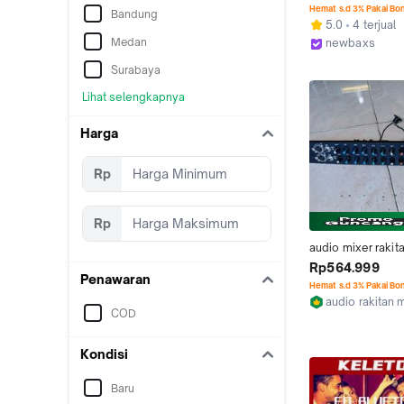
audio murah meria
Hemat s.d 3% Pakai Bo
Bandung
Mini 4-Saluran Mix
5.0
4 terjual
4 channel murah M
Medan
newbaxs
EQ Mikrofon Bawa
Kab. Tangeran
audio mini, Penun
Surabaya
Bluetooth, MP3, 
Lihat selengkapnya
COD
Harga
Rp
Rp
audio mixer rakita
deskripsi)
Rp564.999
Penawaran
Hemat s.d 3% Pakai Bo
audio rakitan 
COD
Kab. Malang
Kondisi
Baru