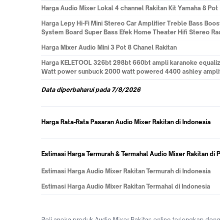
Harga
Audio Mixer Lokal 4 channel Rakitan Kit Yamaha 8 Pot
Harga
Lepy Hi-Fi Mini Stereo Car Amplifier Treble Bass Boo
System Board Super Bass Efek Home Theater Hifi Stereo Ra
Harga
Mixer Audio Mini 3 Pot 8 Chanel Rakitan
Harga
KELETOOL 326bt 298bt 660bt ampli karanoke equalize
Watt power sunbuck 2000 watt powered 4400 ashley amplifie
Data
diperbaharui pada
7/8/2026
Harga Rata-Rata Pasaran Audio Mixer Rakitan di Indonesia
Estimasi Harga Termurah & Termahal Audio Mixer Rakitan di 
Estimasi Harga Audio Mixer Rakitan Termurah di Indonesia
Estimasi Harga Audio Mixer Rakitan Termahal di Indonesia
Beli aneka produk Audio Mixer Rakitan online terlengkap de