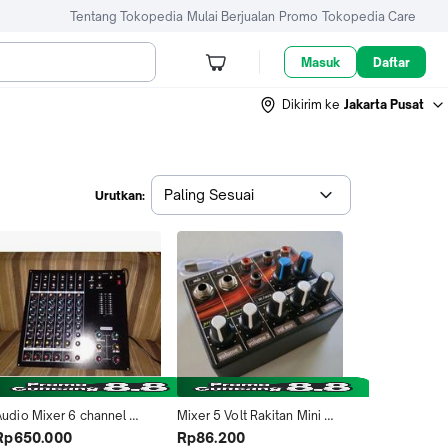
Tentang Tokopedia
Mulai Berjualan
Promo
Tokopedia Care
Masuk
Daftar
Dikirim ke
Jakarta Pusat
Paling Sesuai
Urutkan:
Audio Mixer 6 channel 
Mixer 5 Volt Rakitan Mini 
Rakitan Kit Yamaha
dengan Bass Treble Audio 
Rp650.000
Rp86.200