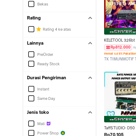
Bekas
Rating
Rating 4 ke atas
KELETOOL 326bt 
Lainnya
660bt ampli kara
Rp812.000
R
equalizer Mini Po
Hemat s.d 8% Pakai Bo
PreOrder
amplifier Ampli Ra
TK TIMUNMOTIF
Amper amplifier b
Ready Stock
Jakarta Timur
Power Fleco 2000
power sunbuck 20
Durasi Pengiriman
powered 4400 as
amplifier karaoke
Instant
Mixer Audio Eq bl
streo amplifier
Same Day
Jenis toko
Mall
TaffSTUDIO- D50 
Power Shop
Audio Amplifier K
Rp70.105