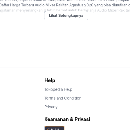
 Daftar Harga Terbaru Audio Mixer Rakitan Agustus 2026 yang bisa diurutkan d
engalaman menyenangkan & lebih hemat untuk berbelanja Audio Mixer Rakitan
Lihat Selengkapnya
% dari berbagai bank di Indonesia hingga promo Audio Mixer Rakitan untuk pen
dia sekarang!
Help
Tokopedia Help
Terms and Condition
Privacy
Keamanan & Privasi