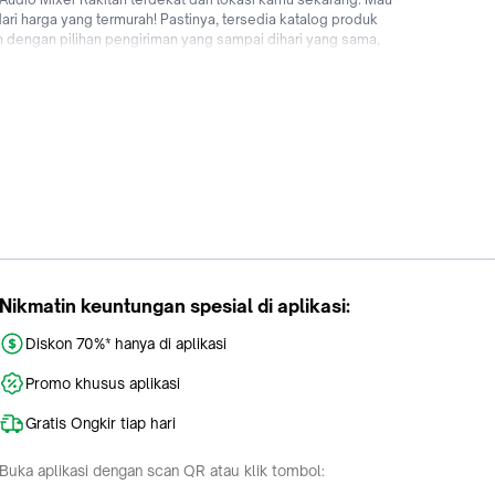
ari harga yang termurah! Pastinya, tersedia katalog produk
 dengan pilihan pengiriman yang sampai dihari yang sama,
gguna baru! Tunggu apalagi? Yuk jual & beli Audio Mixer Rakitan
Nikmatin keuntungan spesial di aplikasi:
Diskon 70%* hanya di aplikasi
Promo khusus aplikasi
Gratis Ongkir tiap hari
Buka aplikasi dengan scan QR atau klik tombol: