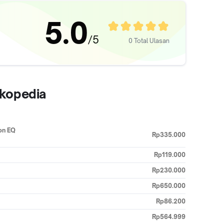
5.0
/5
0 Total Ulasan
okopedia
on EQ
Rp335.000
Rp119.000
Rp230.000
Rp650.000
Rp86.200
Rp564.999