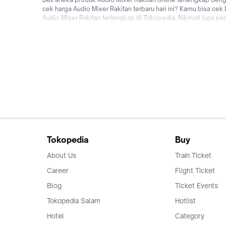
cek harga Audio Mixer Rakitan terbaru hari ini? Kamu bisa cek
Audio Mixer Rakitan terlengkap di Tokopedia. Nikmati juga p
bebas ongkir, bisa bayar ditempat (COD), fitur bisa cicilan 0
online dengan mudah & cepat kapanpun dimanapun di Tokope
Tokopedia
Buy
About Us
Train Ticket
Career
Flight Ticket
Blog
Ticket Events
Tokopedia Salam
Hotlist
Hotel
Category