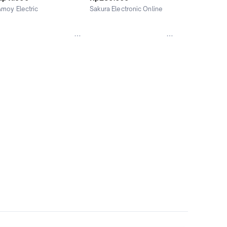
canon audio jack canon 
Echo Digital 8 potensio by 
Amoy Electric
Sakura Electronic Online
microphone sound system 
SJ
Surabaya
Surabaya
konektor panggung 
rofesional mixer amplifer 
abel mic speaker aktif 
tahan lama premium 
ualitas tinggi cocok teknisi 
sound rakitan