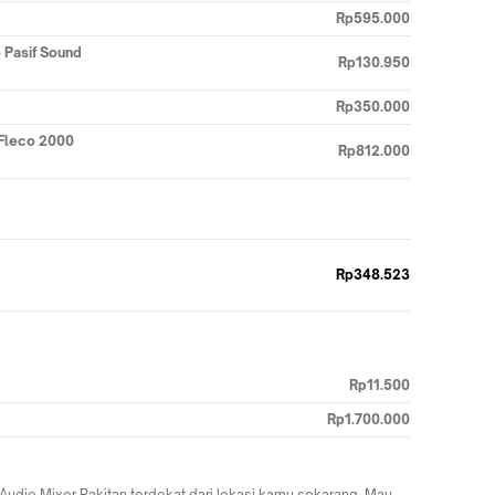
Rp595.000
 Pasif Sound
Rp130.950
Rp350.000
 Fleco 2000
Rp812.000
Rp348.523
Rp11.500
Rp1.700.000
udio Mixer Rakitan terdekat dari lokasi kamu sekarang. Mau