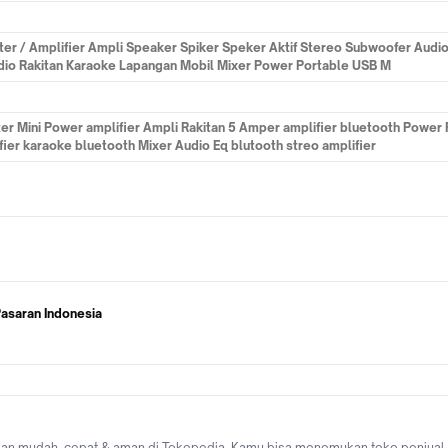
ster / Amplifier Ampli Speaker Spiker Speker Aktif Stereo Subwoofer Audio
dio Rakitan Karaoke Lapangan Mobil Mixer Power Portable USB M
r Mini Power amplifier Ampli Rakitan 5 Amper amplifier bluetooth Power
r karaoke bluetooth Mixer Audio Eq blutooth streo amplifier
Pasaran Indonesia
ngan mudah, cepat & aman di Tokopedia. Kamu bisa menemukan toko penjual A