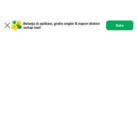
Belanja di aplikasi, gratis ongkir & kupon diskon
Buka
setiap hari!