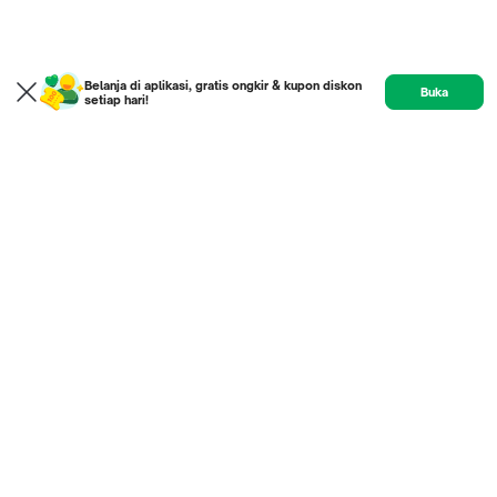
Belanja di aplikasi, gratis ongkir & kupon diskon
Buka
setiap hari!