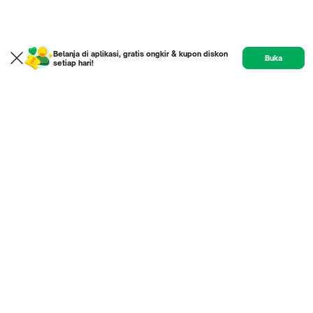
Belanja di aplikasi, gratis ongkir & kupon diskon
Buka
setiap hari!