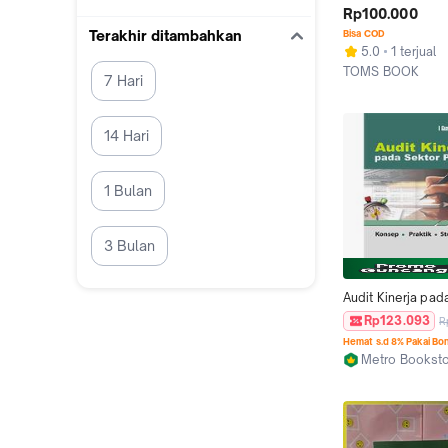
Barang dan Jasa S
Rp100.000
Publik
Terakhir ditambahkan
Bisa COD
5.0
1 terjual
TOMS BOOK
7 Hari
Kab. Sanggau
14 Hari
1 Bulan
3 Bulan
Audit Kinerja pada
Publik - I Gusti Ag
Rp123.093
R
SLM
Hemat s.d 8% Pakai Bo
Metro Bookst
Malang