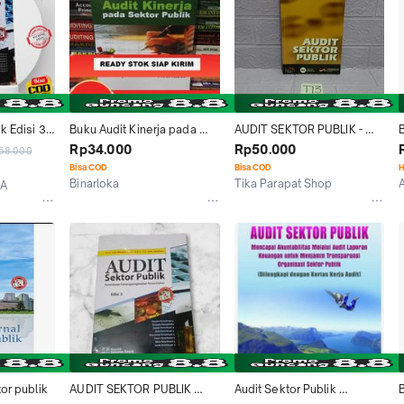
k Edisi 3 
Buku Audit Kinerja pada 
AUDIT SEKTOR PUBLIK - 
sektor publik by I Gusti 
INDRA BASTIAN AKT MBA 
E
Rp34.000
Rp50.000
58.000
Agung Rai
PH D
Bisa COD
Bisa COD
H
Binarloka
Tika Parapat Shop
JA
Jakarta Pusat
Kab. Bogor
tor publik
AUDIT SEKTOR PUBLIK 
Audit Sektor Publik 
B