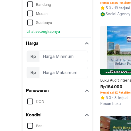
Bastian
Hemat s.d 8% Pakai Bo
Bandung
5.0
19 terjual
Medan
Social Agency
Yogyakarta
Surabaya
Lihat selengkapnya
Harga
Rp
Rp
Buku Audit Interna
Publik - Cris Kunt
Rp154.000
Penawaran
Hemat s.d 8% Pakai Bo
5.0
8 terjual
COD
Pesan buku
Jakarta Pusat
Kondisi
Baru