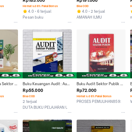
Rp183.000
Rp191.000
nus
Hemat s.d 8% Pakai Bonus
Bisa COD
H
4.0
6 terjual
4.0
2 terjual
Pesan buku
AMANAH ILMU
Jakarta Pusat
Kab. Malang
 Sektor 
Buku Keuangan Audit : Audit 
Buku Audit Sektor Publik 
 Agung Rai
Sektor Publik Pemeriksaan
Ihyaul Ulum Bumi Aksara
Rp55.000
Rp72.000
nus
Bisa COD
Hemat s.d 8% Pakai Bonus
H
2 terjual
PROSES PEMULIHAN8593
Malang
DUTA BUKU PELAJARAN UMUM
Semarang