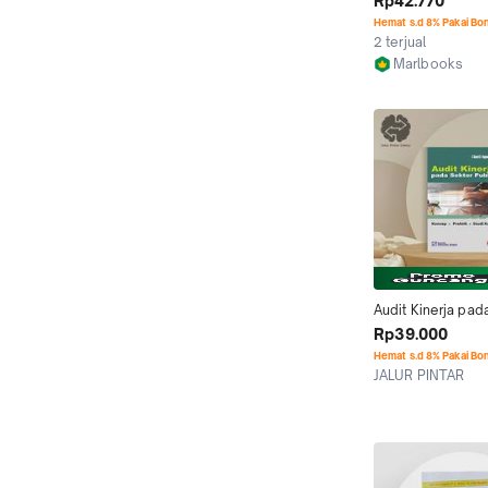
Rp42.770
Hemat s.d 8% Pakai Bo
2 terjual
Marlbooks
Jakarta Barat
Audit Kinerja pada
Publik by I Gusti
Rp39.000
Hemat s.d 8% Pakai Bo
JALUR PINTAR
Kab. Sleman