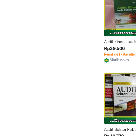
Audit Kinerja pada
publik by I Gusti
Rp39.500
Hemat s.d 8% Pakai Bo
Marlbooks
Jakarta Barat
Audit Sektor Publik
Indra Bastian