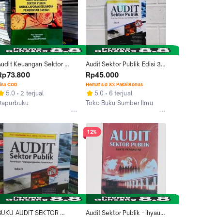
Audit Keuangan Sektor 
Audit Sektor Publik Edisi 3-
Publik untuk Laporan 
Indra Bastian
Rp73.800
Rp45.000
Keuangan Pemerintahan 
isa COD
Hemat s.d 8% Pakai Bonus
Daera
5.0
2 terjual
5.0
6 terjual
Dapurbuku
Toko Buku Sumber Ilmu
Yogyakarta
Kab. Sleman
12%
BUKU AUDIT SEKTOR 
Audit Sektor Publik - Ihyaul 