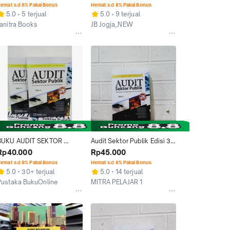
emat s.d 8% Pakai Bonus
Hemat s.d 8% Pakai Bonus
5.0
5 terjual
5.0
9 terjual
Janitra Books
JB Jogja_NEW
Jakarta Timur
Kab. Sleman
BUKU AUDIT SEKTOR 
Audit Sektor Publik Edisi 3-
PUBLIK EDISI 3 - INDRA 
Indra Bastian
Rp40.000
Rp45.000
BASTIAN
emat s.d 8% Pakai Bonus
Hemat s.d 8% Pakai Bonus
5.0
30+ terjual
5.0
14 terjual
Pustaka BukuOnline
MITRA PELAJAR 1
Kab. Sleman
Kab. Sleman