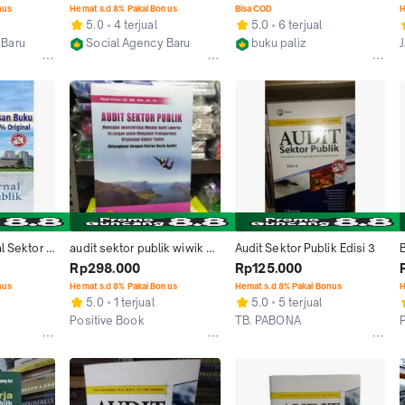
Keuangan Pemerintah 
nus
Hemat s.d 8% Pakai Bonus
Bisa COD
H
Daerah
5.0
4 terjual
5.0
6 terjual
 Baru
Social Agency Baru
buku paliz
Yogyakarta
Kab. Sleman
l Sektor 
audit sektor publik wiwik 
Audit Sektor Publik Edisi 3
adi
pratiwi ori
Rp298.000
Rp125.000
nus
Hemat s.d 8% Pakai Bonus
Hemat s.d 8% Pakai Bonus
H
5.0
1 terjual
5.0
5 terjual
Positive Book
TB. PABONA
Jakarta Pusat
Jakarta Pusat