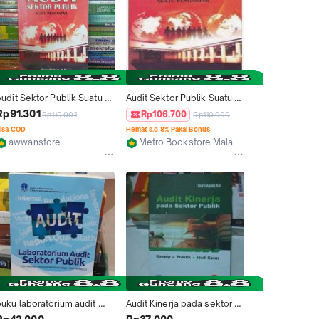
udit Sektor Publik Suatu 
Audit Sektor Publik Suatu 
Pengantar - Ihyaul Ulum
Pengantar  - Ihyaul Ulum  - 
Rp91.301
Rp106.700
Rp110.001
Rp110.000
BMA
isa COD
Hemat s.d 8% Pakai Bonus
awwanstore
Metro Bookstore Malang
Surabaya
Malang
buku laboratorium audit 
Audit Kinerja pada sektor 
ektor publik by Indra 
publik - konsep, praktik, 