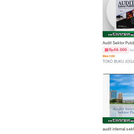
Audit Sektor Publi
Indra Bastian
Rp56.000
Rp
Bisa COD
TOKO BUKU JOG
Kab. Sleman
audit internal sek