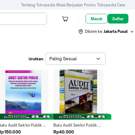
Tentang Tokopedia
Mulai Berjualan
Promo
Tokopedia Care
Masuk
Daftar
Dikirim ke
Jakarta Pusat
Paling Sesuai
Urutkan:
uku Audit Sektor Publik 
Buku Audit Sektor Publik 
Wiwik Pratiwi
Edisi 3 - Prof Indra Bastian
Rp150.000
Rp40.000