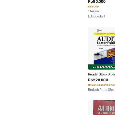
Rp90.000
Bisa COD
1 terjual
Edubooks1
Jakarta Timur
Ready Stock Audit
Publik E3 Indra B
Rp228.000
Hemat s.d 8% Pakai Bo
Berkah Putra Stor
Jakarta Utara