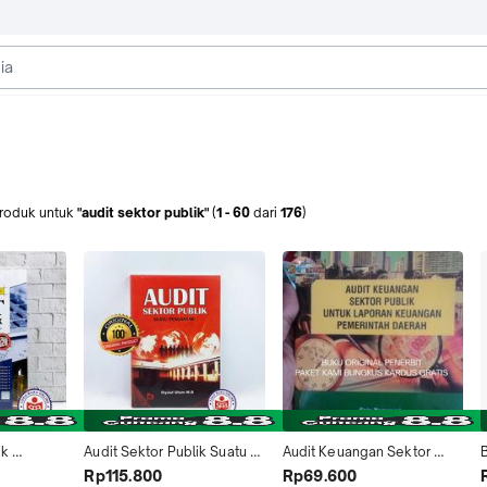
roduk
untuk
"audit sektor publik"
(
1
-
60
dari
176
)
k 
Audit Sektor Publik Suatu 
Audit Keuangan Sektor 
B
3 - Indra 
Pengantar - Ihyaul Ulum
Publik Untuk Laporan 
Rp115.800
Rp69.600