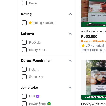
Bekas
Rating
Rating 4 ke atas
audit kinerja pada
Lainnya
publik I Gusti Ag
Rp52.500
Hemat s.d 8% Pakai Bo
PreOrder
5.0
5 terjual
Ready Stock
TOKO BUKU SAR
Medan
Durasi Pengiriman
Instant
Same Day
Jenis toko
Mall
Power Shop
Probity Audit Pen