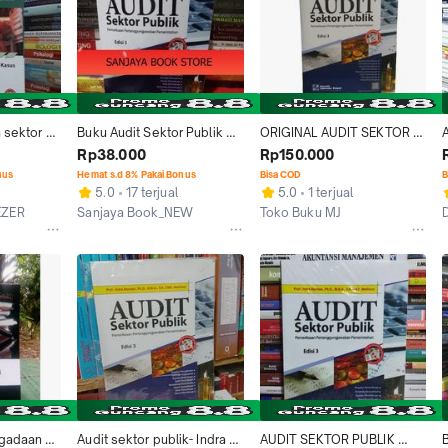
 sektor 
Buku Audit Sektor Publik 
ORIGINAL AUDIT SEKTOR 
ung Rai
edisi 3 by Indra Bastian
PUBLIK EDISI 3 PROF INDRA 
Rp38.000
Rp150.000
BASTIAN
nus
Hemat s.d 8% Pakai Bonus
Bisa COD
B
5.0
17 terjual
5.0
1 terjual
EZER
Sanjaya Book_NEW
Toko Buku MJ
Jakarta Pusat
Depok
gadaan 
Audit sektor publik- Indra 
AUDIT SEKTOR PUBLIK 