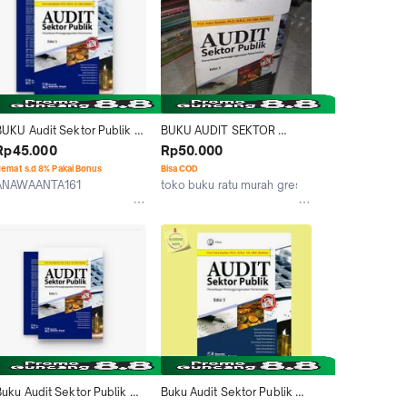
BUKU Audit Sektor Publik 
BUKU AUDIT SEKTOR 
disi 3 By Prof Indra Bastian 
PUBLIK edisi 3
Rp45.000
Rp50.000
Phd
emat s.d 8% Pakai Bonus
Bisa COD
ANAWAANTA161
toko buku ratu murah gresik01
Kab. Jombang
Kab. Gresik
uku Audit Sektor Publik 
Buku Audit Sektor Publik 