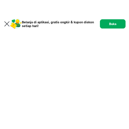
Belanja di aplikasi, gratis ongkir & kupon diskon
Buka
setiap hari!