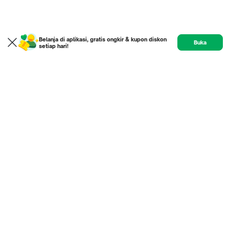
Belanja di aplikasi, gratis ongkir & kupon diskon
Buka
setiap hari!