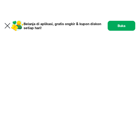
Belanja di aplikasi, gratis ongkir & kupon diskon
Buka
setiap hari!