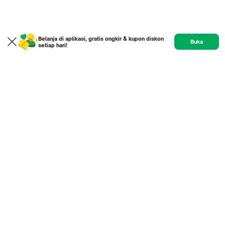
Belanja di aplikasi, gratis ongkir & kupon diskon
Buka
setiap hari!