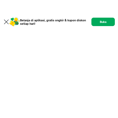
Belanja di aplikasi, gratis ongkir & kupon diskon
Buka
setiap hari!