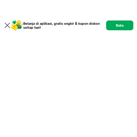
Belanja di aplikasi, gratis ongkir & kupon diskon
Buka
setiap hari!