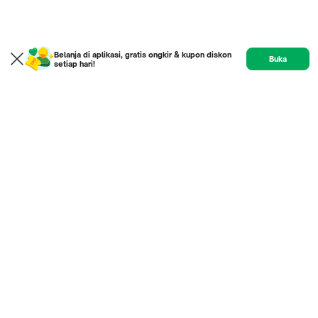
Belanja di aplikasi, gratis ongkir & kupon diskon
Buka
setiap hari!