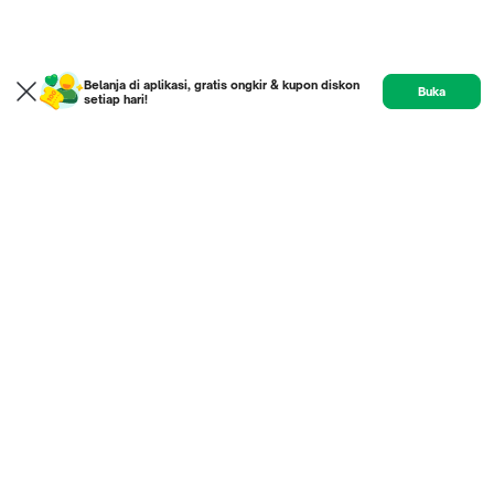
Belanja di aplikasi, gratis ongkir & kupon diskon
Buka
setiap hari!