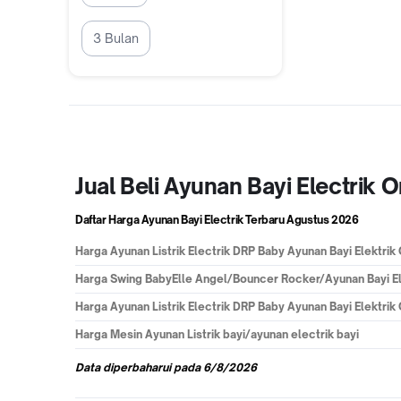
3 Bulan
Jual Beli Ayunan Bayi Electrik
Daftar Harga Ayunan Bayi Electrik Terbaru
Agustus 2026
Harga
Ayunan Listrik Electrik DRP Baby Ayunan Bayi Elektrik
Harga
Swing BabyElle Angel/Bouncer Rocker/Ayunan Bayi El
Harga
Ayunan Listrik Electrik DRP Baby Ayunan Bayi Elektrik
Harga
Mesin Ayunan Listrik bayi/ayunan electrik bayi
Data
diperbaharui pada
6/8/2026