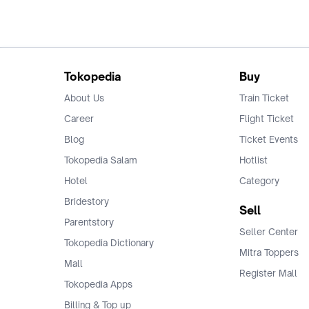
Tokopedia
Buy
About Us
Train Ticket
Career
Flight Ticket
Blog
Ticket Events
Tokopedia Salam
Hotlist
Hotel
Category
Bridestory
Sell
Parentstory
Seller Center
Tokopedia Dictionary
Mitra Toppers
Mall
Register Mall
Tokopedia Apps
Billing & Top up