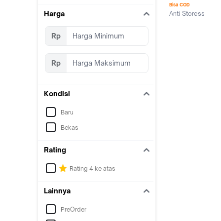
Otomatis
Bisa COD
Harga
Anti Storess
Jakarta Timur
Rp
Rp
Kondisi
Baru
Bekas
Rating
Rating 4 ke atas
Lainnya
PreOrder