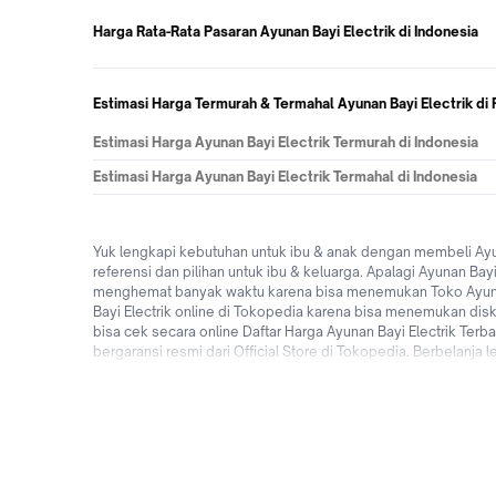
Harga Rata-Rata Pasaran Ayunan Bayi Electrik di Indonesia
Estimasi Harga Termurah & Termahal Ayunan Bayi Electrik di
Estimasi Harga Ayunan Bayi Electrik Termurah di Indonesia
Estimasi Harga Ayunan Bayi Electrik Termahal di Indonesia
Yuk lengkapi kebutuhan untuk ibu & anak dengan membeli Ayun
referensi dan pilihan untuk ibu & keluarga. Apalagi Ayunan Bay
menghemat banyak waktu karena bisa menemukan Toko Ayunan Ba
Bayi Electrik online di Tokopedia karena bisa menemukan disk
bisa cek secara online Daftar Harga Ayunan Bayi Electrik Ter
bergaransi resmi dari Official Store di Tokopedia. Berbelanja
bank di Indonesia hingga promo Ayunan Bayi Electrik untuk p
sekarang!