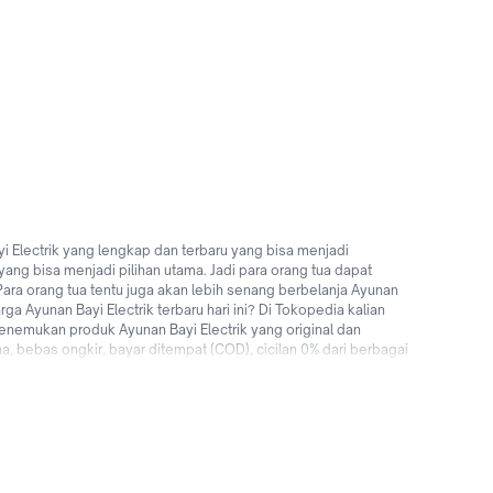
 Electrik yang lengkap dan terbaru yang bisa menjadi
 yang bisa menjadi pilihan utama. Jadi para orang tua dapat
ra orang tua tentu juga akan lebih senang berbelanja Ayunan
 Ayunan Bayi Electrik terbaru hari ini? Di Tokopedia kalian
menemukan produk Ayunan Bayi Electrik yang original dan
ma, bebas ongkir, bayar ditempat (COD), cicilan 0% dari berbagai
 dengan mudah dan cepat kapanpun dimanapun di Tokopedia