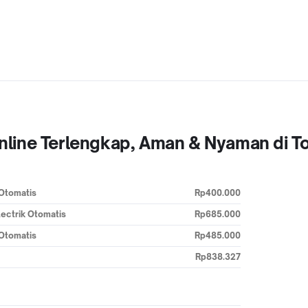
 Online Terlengkap, Aman & Nyaman di 
 Otomatis
Rp400.000
ectrik Otomatis
Rp685.000
 Otomatis
Rp485.000
Rp838.327