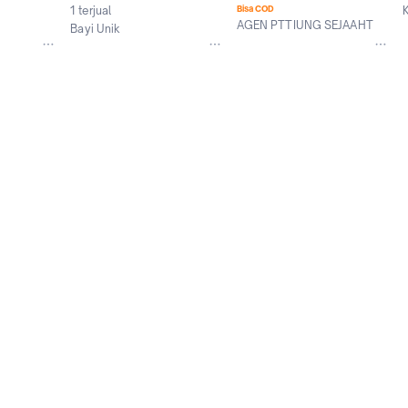
Rocker/Ayunan Bayi Electrik 
Otomatis
1 terjual
Bisa COD
Otomatis
AGEN PTTIUNG SEJAAHTERAA
Bayi Unik
Jakarta Timur
Jakarta Utara