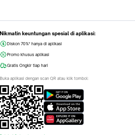
Nikmatin keuntungan spesial di aplikasi:
Diskon 70%* hanya di aplikasi
Promo khusus aplikasi
Gratis Ongkir tiap hari
Buka aplikasi dengan scan QR atau klik tombol: