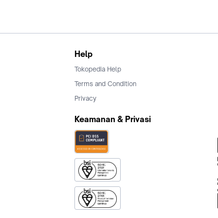
Help
Tokopedia Help
Terms and Condition
Privacy
Keamanan & Privasi