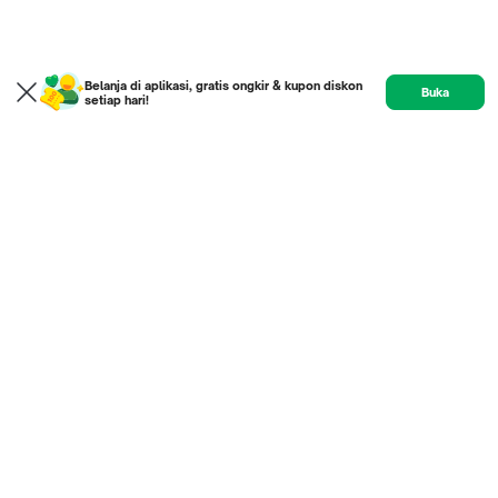
Belanja di aplikasi, gratis ongkir & kupon diskon
Buka
setiap hari!