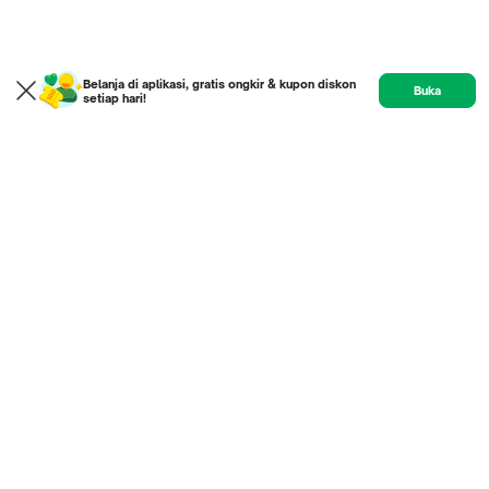
Belanja di aplikasi, gratis ongkir & kupon diskon
Buka
setiap hari!