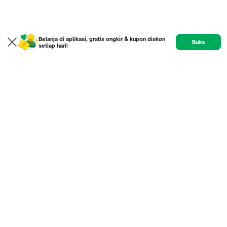
Belanja di aplikasi, gratis ongkir & kupon diskon
Buka
setiap hari!