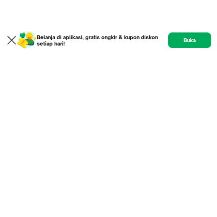
Belanja di aplikasi, gratis ongkir & kupon diskon
Buka
setiap hari!