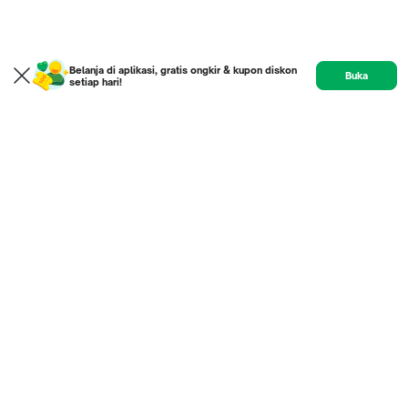
Belanja di aplikasi, gratis ongkir & kupon diskon
Buka
setiap hari!