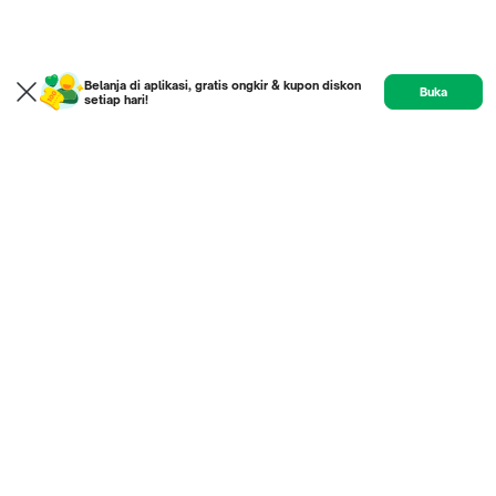
Belanja di aplikasi, gratis ongkir & kupon diskon
Buka
setiap hari!