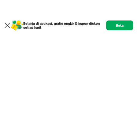
Belanja di aplikasi, gratis ongkir & kupon diskon
Buka
setiap hari!