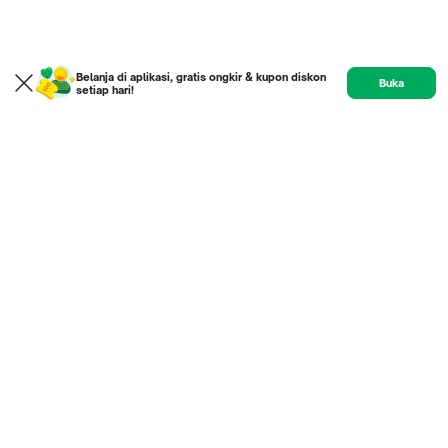
Belanja di aplikasi, gratis ongkir & kupon diskon
Buka
setiap hari!