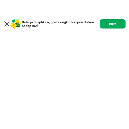
Belanja di aplikasi, gratis ongkir & kupon diskon
Buka
setiap hari!