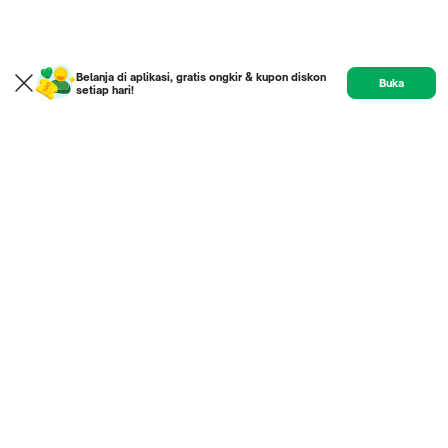
Belanja di aplikasi, gratis ongkir & kupon diskon
Buka
setiap hari!