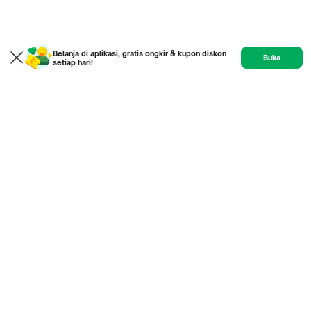
Belanja di aplikasi, gratis ongkir & kupon diskon
Buka
setiap hari!