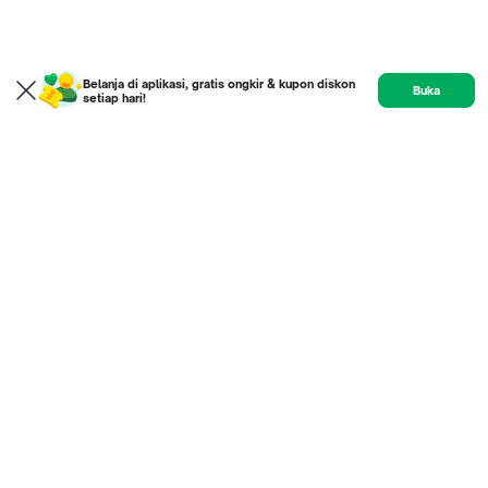
Belanja di aplikasi, gratis ongkir & kupon diskon
Buka
setiap hari!