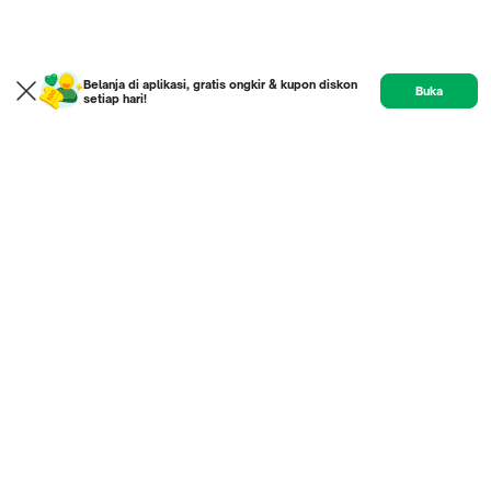
Belanja di aplikasi, gratis ongkir & kupon diskon
Buka
setiap hari!