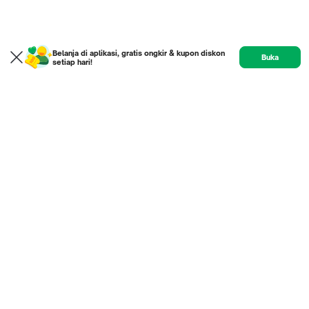
Belanja di aplikasi, gratis ongkir & kupon diskon
Buka
setiap hari!