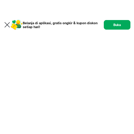
Belanja di aplikasi, gratis ongkir & kupon diskon
Buka
setiap hari!