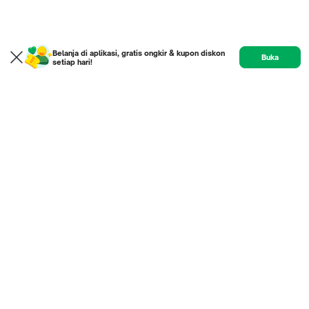
Belanja di aplikasi, gratis ongkir & kupon diskon
Buka
setiap hari!