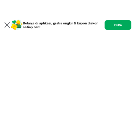
Belanja di aplikasi, gratis ongkir & kupon diskon
Buka
setiap hari!