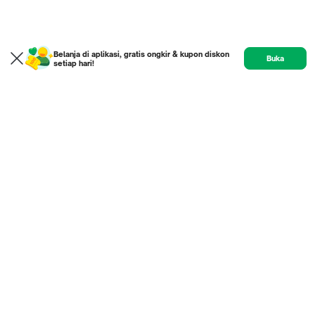
Belanja di aplikasi, gratis ongkir & kupon diskon
Buka
setiap hari!