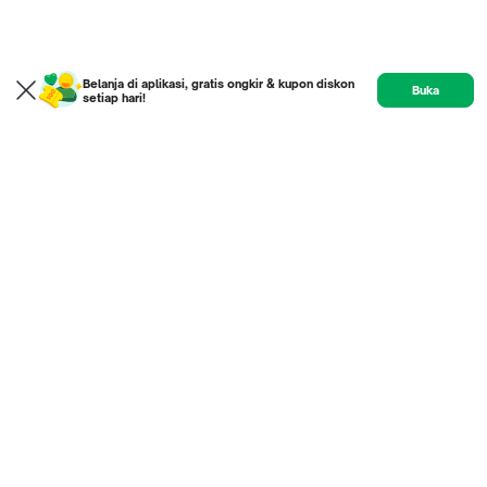
Belanja di aplikasi, gratis ongkir & kupon diskon
Buka
setiap hari!