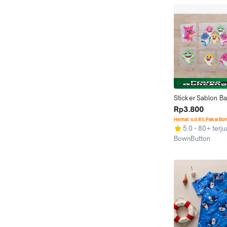
Sticker Sablon Ba
Shark Iron DIY Pat
Rp3.800
Custom Stiker
Hemat s.d 8% Pakai Bo
5.0
80+ terju
BownButton
Kab. Sleman