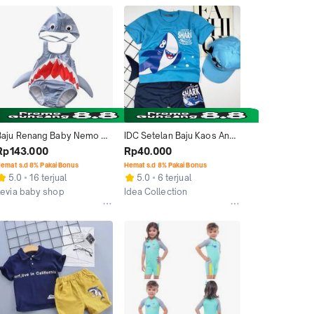
Baju Renang Baby Nemo 
IDC Setelan Baju Kaos Anak 
Shark Semangka Nanas
Laki-laki Lengan Pendek 
Rp143.000
Rp40.000
Karakter Baby Shark Biru 
emat s.d 8% Pakai Bonus
Hemat s.d 8% Pakai Bonus
Bisa Tambah Topi
5.0
16 terjual
5.0
6 terjual
Levia baby shop
Idea Collection
Surakarta
Jakarta Timur