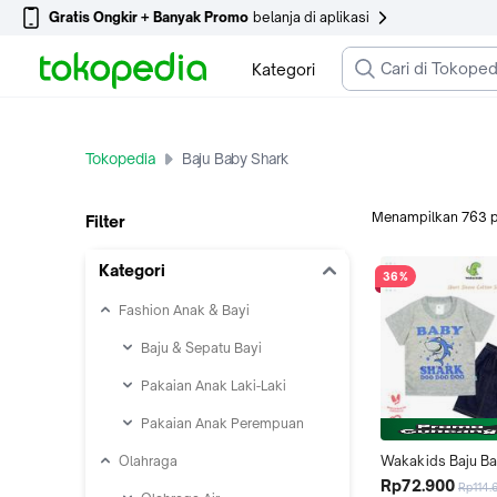
Gratis Ongkir + Banyak Promo
belanja di aplikasi
Kategori
Tokopedia
Baju Baby Shark
Menampilkan
763
Filter
Kategori
36%
Fashion Anak & Bayi
Baju & Sepatu Bayi
Pakaian Anak Laki-Laki
Pakaian Anak Perempuan
Olahraga
Wakakids Baju Ba
Laki Laki Usia 12 B
Rp72.900
Rp114.