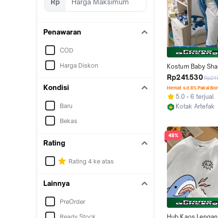
Rp
Penawaran
COD
Harga Diskon
Kostum Baby Shark
Onesie Piyama Co
Rp241.530
Rp24
Baju Tidur Onesie
Kondisi
Hemat s.d 8% Pakai Bo
Dewasa
5.0
6 terjual
Baru
Kotak Artefak
Cimahi
Bekas
48%
Rating
Rating 4 ke atas
Lainnya
PreOrder
Ready Stock
Hub Kaos Lengan 