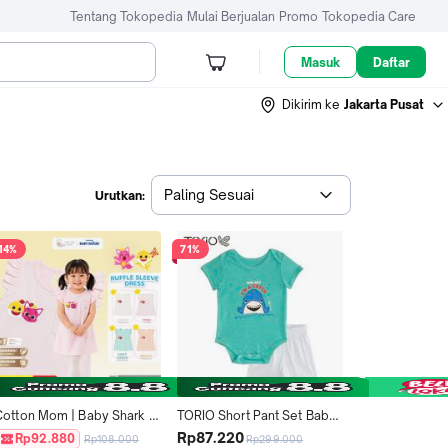
Tentang Tokopedia
Mulai Berjualan
Promo
Tokopedia Care
Masuk
Daftar
Dikirim ke
Jakarta Pusat
Paling Sesuai
Urutkan:
14%
71%
Cotton Mom | Baby Shark 
TORIO Short Pant Set Baby 
Dress Rimple Anak 1-3 
Shark - Baju Bayi - Setelan 
Rp87.220
Rp92.880
Rp108.000
Rp299.000