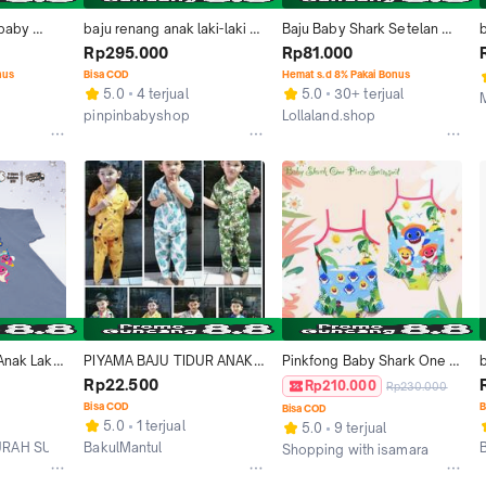
baby 
baju renang anak laki-laki 
Baju Baby Shark Setelan 
bayi usia 
ikan hiu baby shark / 
Anak Import
m
Rp295.000
Rp81.000
swimsuit anak
nus
Bisa COD
Hemat s.d 8% Pakai Bonus
5.0
4 terjual
5.0
30+ terjual
pinpinbabyshop
Lollaland.shop
Tangerang
Jakarta Utara
nak Laki 
PIYAMA BAJU TIDUR ANAK 
Pinkfong Baby Shark One 
b
Cowok 
NO. 2 (3 sd 4 thn) - BABY 
Piece Swimsuit / Baju 
Rp22.500
Rp210.000
Rp230.000
ombed 
SHARK NO.2
Renang Anak
Bisa COD
B
Bisa COD
hark
5.0
1 terjual
5.0
9 terjual
URAH SURABAYA
BakulMantul
Shopping with isamara
Jakarta Barat
Tangerang Selatan