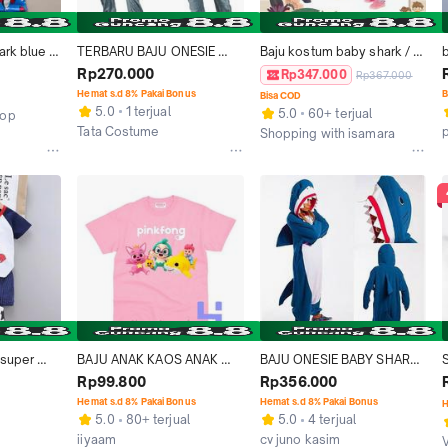
rk blue 
TERBARU BAJU ONESIE 
Baju kostum baby shark / 
KOSTUM SHARK ABU ABU 
costume
Rp270.000
Rp347.000
Rp367.000
IKAN HIU BABY SHARK 
Hemat s.d 8% Pakai Bonus
B
Bisa COD
PIYAMA COSPLAY BAJU 
5.0
1 terjual
5.0
60+ terjual
hop
TIDUR
Tata Costume
Shopping with isamara
Jakarta Selatan
Tangerang Selatan
super 
BAJU ANAK KAOS ANAK 
BAJU ONESIE BABY SHARK 
ucu for 
BABY SHARK HOGI 
IKAN HIU PAUS PIYAMA 
Rp99.800
Rp356.000
BEBEFINN PINKFONG COD
KOSTUM COSPLAY 
Hemat s.d 8% Pakai Bonus
Hemat s.d 8% Pakai Bonus
H
DEWASA
5.0
80+ terjual
5.0
4 terjual
iiyaam
cv juno kasim