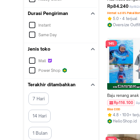
Kaos Oversize Uni
Rp84.240
Rp162
Motif Baby Shark 
Durasi Pengiriman
Hemat s.d 8% Pakai Bo
Style Baju Bahan
5.0
4 terjual
Oversize Outfi
Instant
Tangerang
Same Day
14%
Jenis toko
Mall
Power Shop
Terakhir ditambahkan
Baju renang anak 
7 Hari
shark/swimsuit ju
Rp116.100
Rp
renang baby impo
Bisa COD
4.8
100+ terj
14 Hari
HelioShop.id
Jakarta Barat
1 Bulan
75%