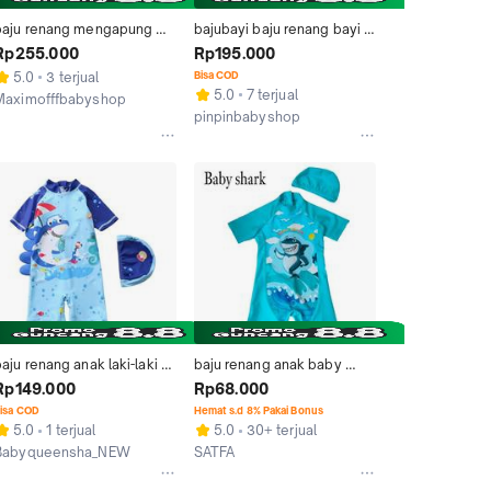
baju renang mengapung 
bajubayi baju renang bayi 
otif shark for baby and 
model ikan hiu baby shark 
Rp255.000
Rp195.000
kids
lucu
5.0
3 terjual
Bisa COD
5.0
7 terjual
Maximofffbabyshop
pinpinbabyshop
Tangerang
Tangerang
aju renang anak laki-laki 
baju renang anak baby 
baby shark/baju renang 
shark bayi balita 1-3 tahun 
Rp149.000
Rp68.000
anak baby shark/baju
anak laki laki
isa COD
Hemat s.d 8% Pakai Bonus
5.0
1 terjual
5.0
30+ terjual
Babyqueensha_NEW
SATFA
Bekasi
Kab. Bandung