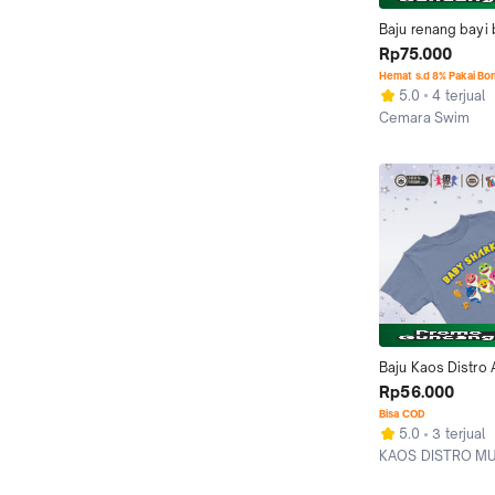
Baju renang bayi 
shark baju renang 
Rp75.000
6bln - 24bln
Hemat s.d 8% Pakai Bo
5.0
4 terjual
Cemara Swim
Kab. Bogor
Baju Kaos Distro A
Laki Perempuan 
Rp56.000
Cewek Cotton C
Bisa COD
30s motif baby s
5.0
3 terjual
KAOS DISTRO M
Surabaya