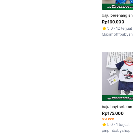
baju berenang sha
for baby
Rp160.000
5.0
12 terjual
Maximofffbabys
Tangerang
baju bayi setelan 
shark baby shark l
Rp175.000
baby 1-4 tahun
Bisa COD
5.0
1 terjual
pinpinbabyshop