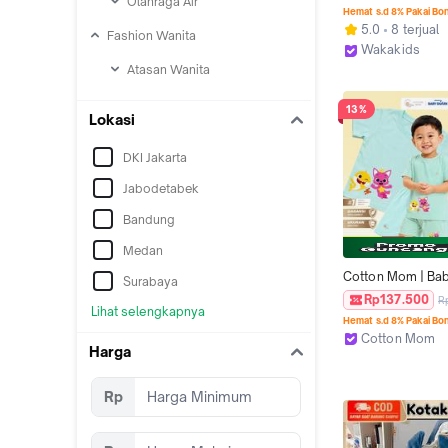
Olahraga Air
Hingga 18 Bulan S
Hemat s.d 8% Pakai Bo
Celana Jeans Moti
5.0
8 terjual
Fashion Wanita
Shark 3178
Wakakids
Jakarta Pusat
Atasan Wanita
13%
Lokasi
DKI Jakarta
Jabodetabek
Bandung
Medan
Cotton Mom | Bab
Surabaya
Setelan Kaos Cel
Rp137.500
R
Lihat selengkapnya
Pendek 0-12 Bulan
Hemat s.d 8% Pakai Bo
Kaos Anak Lembu
Cotton Mom
SNI
Harga
Jakarta Utara
Rp