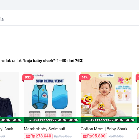
produk
untuk
"baju baby shark"
(
1
-
60
dari
763
)
63%
14%
yi Anak 
Mambobaby Swimsuit 
Cotton Mom | Baby Shark 
ulan 
Shark Baby Thermal Baju 
Jumper Bayi Perempuan 0-
Rp278.640
Rp95.890
600
Rp750.000
Rp111.500