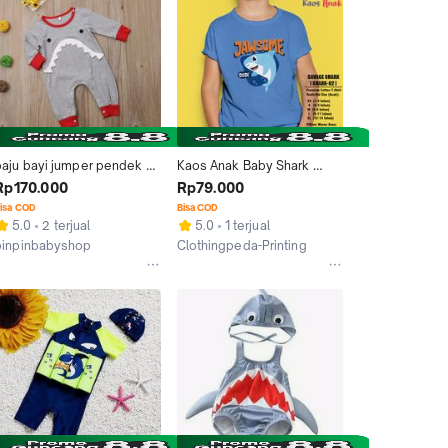
baju bayi jumper pendek 
Kaos Anak Baby Shark 
baby shark for baby 0-2 
Jawsome Dude Baju Anak 
Rp170.000
Rp79.000
tahun
Imut Kawaii Kid T-Shirt
isa COD
Bisa COD
5.0
2 terjual
5.0
1 terjual
pinpinbabyshop
Clothingpeda-Printing
Tangerang
Malang