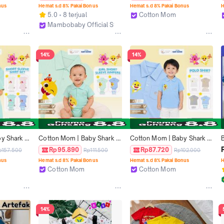
etelan 
Renang Anak Thermal Bayi
12 Bulan Baju Anak Jumper 
nus
Hemat s.d 8% Pakai Bonus
Hemat s.d 8% Pakai Bonus
H
f Baby 
Lembut Adem SNI
5.0
8 terjual
Cotton Mom
Jakarta Utara
Mambobaby Official Store
Jakarta Barat
14%
14%
y Shark 
Cotton Mom | Baby Shark 
Cotton Mom | Baby Shark 
ana 
Jumper Bayi Laki Laki 0-12 
Kaos Kerah Anak 1-3 Tahun 
Rp95.890
Rp87.720
p157.500
Rp111.500
Rp102.000
 Baju 
Bulan Baju Anak Jumper 
Baju Anak Polo Shirt Lembut 
nus
Hemat s.d 8% Pakai Bonus
Hemat s.d 8% Pakai Bonus
H
t Adem 
Lembut Adem SNI
Adem SNI
Cotton Mom
Cotton Mom
Jakarta Utara
Jakarta Utara
14%