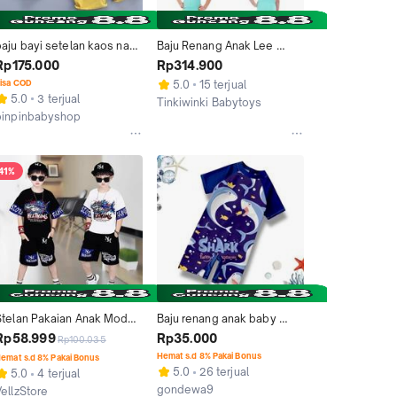
baju bayi setelan kaos navy 
Baju Renang Anak Lee 
motif baby shark 0-3 tahun
Vierra Baby Shark Unisex 
Rp175.000
Rp314.900
Jumpsuit Kids Green
isa COD
5.0
15 terjual
5.0
3 terjual
Tinkiwinki Babytoys
pinpinbabyshop
Jakarta Utara
Tangerang
41%
Stelan Pakaian Anak Model 
Baju renang anak baby 
SHARK Bahan Baby Terry 
shark 1 sampai 9 tahun
Rp58.999
Rp35.000
Rp100.035
Import Motif Sablon Press 
Hemat s.d 8% Pakai Bonus
emat s.d 8% Pakai Bonus
Premium Celana Baju Adem 
5.0
26 terjual
5.0
4 terjual
Nyaman Ukuran M L XL
gondewa9
VellzStore